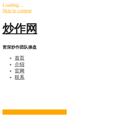
Loading…
Skip to content
炒作网
资深炒作团队操盘
首页
介绍
官网
联系
你想一炮而红么？
我们不玩恶意炒作，只做品牌的快速传播；我们不仅仅可以迅
立刻电话咨询：186-0047-0281